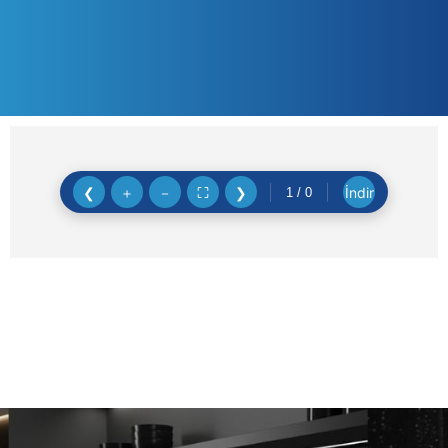
❮
＋
－
⛶
❯
İndir
1
/
0